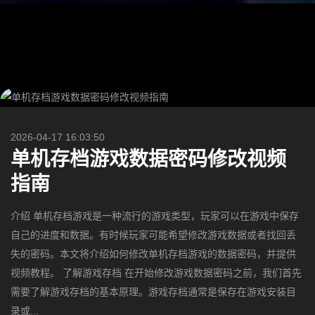
2026-04-17 16:03:50
单机存档游戏数据密码修改视频
指南
介绍 单机存档游戏是一种流行的游戏类型，玩家可以在游戏中保存
自己的进度和数据。有时候玩家可能希望修改游戏数据或者找回丢
失的密码。本文将介绍如何修改单机存档游戏的数据密码，并提供
视频教程。 了解游戏存档 在开始修改游戏数据密码之前，我们首先
需要了解游戏存档的基本原理。游戏存档通常是保存在游戏安装目
录或...