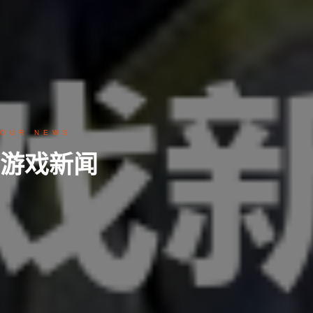
OUR NEWS
游戏新闻